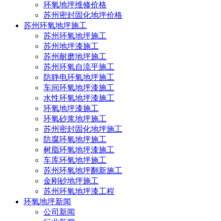
环氧地坪维修价格
专业施工环氧地坪漆金刚砂
苏州密封固化地坪价格
苏州环氧地坪施工
行业新闻
|
2023-12-04 16:19
苏州环氧地坪施工
环氧地坪漆是一种常用的地面涂料，具有耐
苏州地坪漆施工
苏州耐磨地坪施工
磨、耐腐蚀、防尘、易清洁等特点，广泛应用于
苏州环氧自流平施工
工业厂房、仓库、停车场等场所。而金刚砂是一
防静电环氧地坪施工
车间环氧地坪漆施工
种常用的环氧地坪漆材料，具有硬度高、耐磨性
水性环氧地坪漆施工
环氧地坪漆施工
好等特点，能够增加地面的耐磨性和抗压性。
环氧砂浆地坪施工
苏州密封固化地坪施工
防腐环氧地坪施工
金刚砂是一种硬度高的矿石，主要成分是氧
树脂环氧地坪漆施工
车库环氧地坪施工
化铝，具有非常好的耐磨性和抗压性。在环氧地
苏州环氧地坪翻新施工
坪漆中加入金刚砂可以增加地面的硬度和耐磨
金刚砂地坪施工
苏州环氧地坪漆工程
性，使地面更加耐用。金刚砂还具有一定的抗滑
环氧地坪新闻
公司新闻
性，可以提高地面的安全性，减少滑倒事故的发