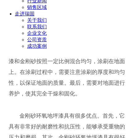
行业新闻
生。
销售区域
走进瑞固
关于我们
联系我们
金刚砂环氧地坪漆的施工过程相对复杂，需
企业文化
要经过多个步骤。首先，需要对地面进行清洁和
公司资质
成功案例
修补，确保地面平整无缺陷。然后，将环氧地坪
漆和金刚砂按照一定比例混合均匀，涂刷在地面
上。在涂刷过程中，需要注意涂刷的厚度和均匀
性，以保证地面的质量。最后，需要对地面进行
养护，使其完全干燥和固化。
金刚砂环氧地坪漆具有很多优点。首先，它
具有非常好的耐磨性和抗压性，能够承受重物的
压力和磨损。其次，金刚砂环氧地坪漆具有很好