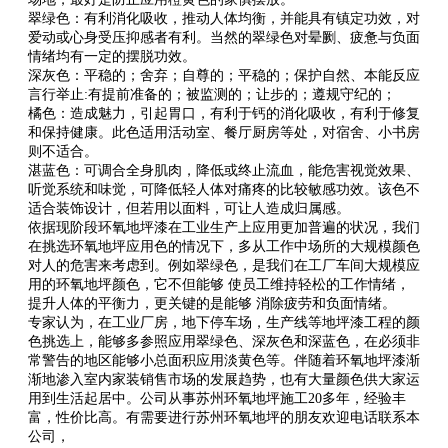
翠绿色：有利消化吸收，推动人体均衡，并能具有镇定功效，对
爱动或心身受压抑感者有利。当然的翠绿色对晕劂、疲惫与负面
情绪均有一定的摆脱功效。
深灰色：平稳的；舍弃；自尊的；平稳的；保护自然、本能反应
言行举止:有提前准备的；被监测的；让步的；遵规守纪的；
橘色：造成魅力，引起胃口，有利于钙的消化吸收，有利于修复
和保持健康。此色适用活动室、餐厅厨房等处，对宿舍、小书房
则不适合。
湛蓝色：可调合全身肌肉，降低或终止流血，能危害视觉效果、
听觉系统和味觉，可降低轻人体对痛疼的比较敏感功效。该色不
适合装饰设计，但若用以面料，可让人造成归属感。
依据现阶段环氧地坪漆在工业生产上应用更加普遍的状况，我们
在挑选环氧地坪应用色的情况下，多从工作中场所的大规模颜色
对人的危害来考虑到。例如翠绿色，是我们在工厂车间大规模应
用的环氧地坪颜色，它不但能够 使员工维持轻松的工作情绪，
提升人体的平衡力，更关键的是能够 消除疲劳和负面情绪。
专家认为，在工业厂房，地下停车场，生产线等地坪漆工程的颜
色挑选上，能够多参照应用翠绿色、深灰色和深蓝色，在必须非
常警告的地区能够小总面积应用淡黄色等。伴随着环氧地坪漆渐
渐地渗入室内家装销售市场的发展趋势，也有大量颜色供大家运
用到生活起居中。公司从事苏州环氧地坪施工20多年，经验丰
富，性价比高。有需要进行苏州环氧地坪的朋友欢迎电话联系本
公司，