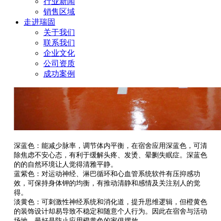
行业新闻
销售区域
走进瑞固
关于我们
联系我们
企业文化
公司资质
成功案例
深蓝色：能减少脉率，调节体内平衡，在宿舍应用深蓝色，可清
除焦虑不安心态，有利于缓解头疼、发烫、晕劂失眠症。深蓝色
的的自然环境让人觉得清雅平静。
蓝紫色：对运动神经、淋巴循环和心血管系统软件有压抑感功
效，可保持身体钾的均衡，有推动清静和感情及关注别人的觉
得。
淡黄色：可刺激性神经系统和消化道，提升思维逻辑，但橙黄色
的装饰设计却易导致不稳定和随意个人行为。因此在宿舍与活动
场地，最好是防止应用橙黄色的家俱摆放。