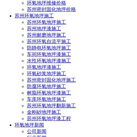
环氧地坪维修价格
苏州环氧地坪挑选面漆颜色方法
苏州密封固化地坪价格
苏州环氧地坪施工
行业新闻
|
2020-05-07 23:08
苏州环氧地坪施工
苏州
环氧地坪
挑选面漆颜色方法
苏州地坪漆施工
苏州环氧地坪
是一种非常美观大方长期的环氧地坪漆，伴随着环
苏州耐磨地坪施工
氧地坪漆在各制造行业的广泛运用，大量的使用人刚开始关心环
氧地坪漆的颜色选择问题。苏州环氧地坪是一种聚氨酯涂料型的
苏州环氧自流平施工
环氧地坪类型，粘合力强，抗压强度，抗压强度，耐磨性优异，
防静电环氧地坪施工
具备非常好的耐酸性，耐水洗的特性。但再好的物品也是有承担
车间环氧地坪漆施工
極限和使用期，以便更强的应用环氧地坪漆，在平时应用时就需
水性环氧地坪漆施工
要留意维持维护保养。
环氧地坪漆施工
鲜红色：刺激性和激动中枢神经系统，提升肾上腺激素代谢和提
环氧砂浆地坪施工
高血液循环系统。但触碰鲜红色过多时，会造成焦虑情绪和心身
苏州密封固化地坪施工
受力的心态，使便于疲惫者觉得精疲力竭。因此，在宿舍或小书
防腐环氧地坪施工
房应防止应用过多的鲜红色。
树脂环氧地坪漆施工
车库环氧地坪施工
苏州环氧地坪翻新施工
金刚砂地坪施工
苏州环氧地坪漆工程
环氧地坪新闻
公司新闻